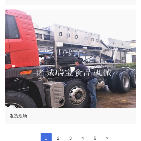
发货现场
>
1
2
3
4
5