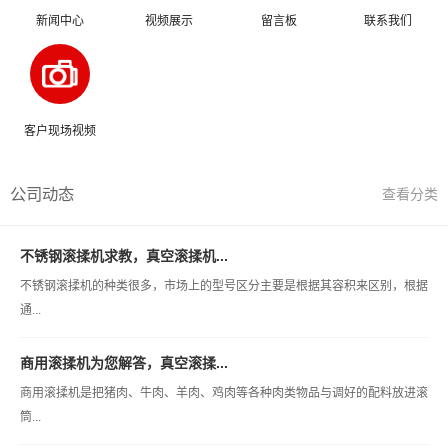
新闻中心
视频展示
留言板
联系我们
客户现场视频
公司动态
查看分类
不锈钢滚揉机求教，真空滚揉机...
不锈钢滚揉机的种类很多，市场上的型号区分主要是根据其容积来区别，根据
通...
商用滚揉机为您解答，真空滚揉...
商用滚揉机是把猪肉、牛肉、羊肉、鸡肉等各种肉类物品与调好的配料放进滚
筒...