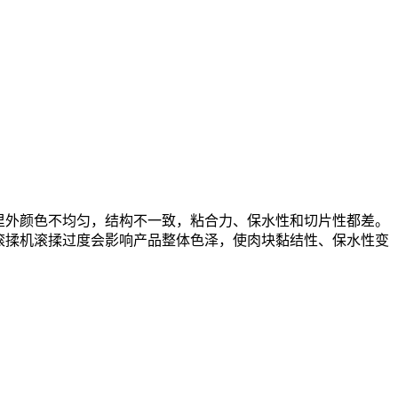
里外颜色不均匀，结构不一致，粘合力、保水性和切片性都差。
滚揉机滚揉过度会影响产品整体色泽，使肉块黏结性、保水性变