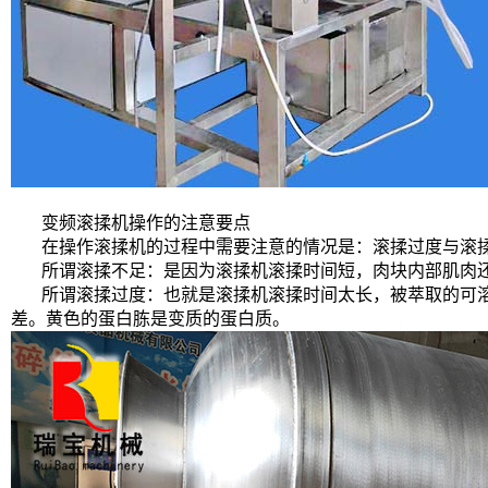
变频滚揉机操作的注意要点
在操作滚揉机的过程中需要注意的情况是：滚揉过度与滚
所谓滚揉不足：是因为滚揉机滚揉时间短，肉块内部肌肉
所谓滚揉过度：也就是滚揉机滚揉时间太长，被萃取的可
差。黄色的蛋白胨是变质的蛋白质。