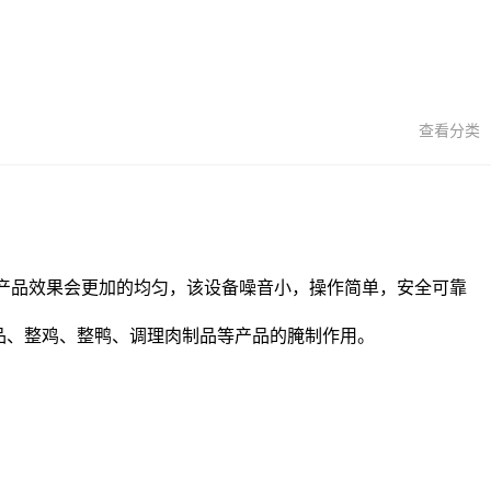
查看分类
出产品效果会更加的均匀，该设备噪音小，操作简单，安全可靠
品、整鸡、整鸭、调理肉制品等产品的腌制作用。