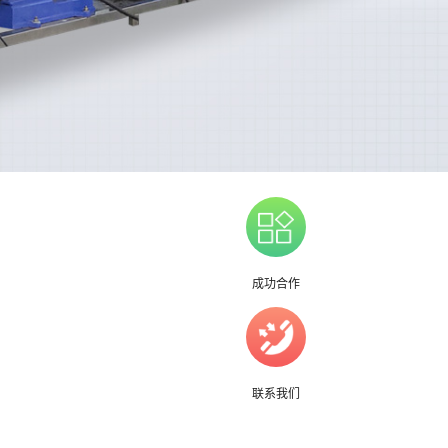
成功合作
联系我们