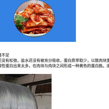
揉不足
还没有松弛，盐水还没有被充分吸收，蛋白质萃取少，以致肉块
溶性蛋白出来太多，在肉块与肉块之间形成一种黄色的蛋白胨。