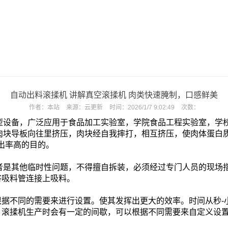
自动出料滚揉机 讲解真空滚揉机 肉类快速腌制，口感鲜美
作者：
本站
来源：
云更新
时间：
2026/1/7 9:02:49
次数：
型设备，广泛应用于食品加工实验室，学院食品工程实验室，学
肉块导板向往里挤压，肉块经自我摔打，相互挤压，使肉体蛋白
出率高的目的。
者是其他临时性问题，不得擅自拆装，必须经过专门人员的现场
将吸料管连接上吸料。
根据不同的需要来进行设置。使其发挥出更大的效率。时间从秒-
，滚揉机生产时会有一定的间歇，可以根据不同需要来自定义设