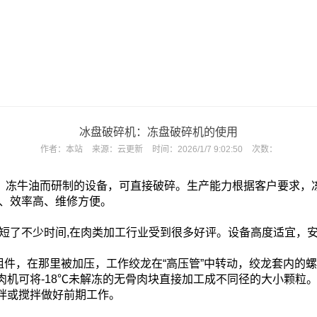
冰盘破碎机：冻盘破碎机的使用
作者：
本站
来源：
云更新
时间：
2026/1/7 9:02:50
次数：
脂、冻牛油而研
制的设备，可直接破碎。生产能力根据客户要求，
、效率高、维修方便。
短了
不少时间,在肉类加工行业受到很多好评。设备高度适宜，
件，在那里被加压，工作绞龙在“高压管”中转动，绞龙套内的
机可将-18℃未解冻的无骨肉块直接加工成不同径的大小颗粒。
拌或搅拌做好前期工作。