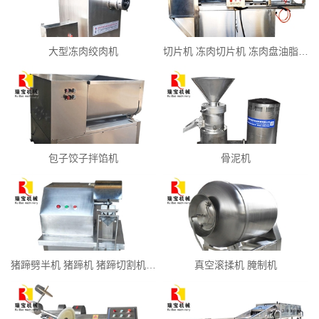
大型冻肉绞肉机
切片机 冻肉切片机 冻肉盘油脂…
包子饺子拌馅机
骨泥机
猪蹄劈半机 猪蹄机 猪蹄切割机…
真空滚揉机 腌制机