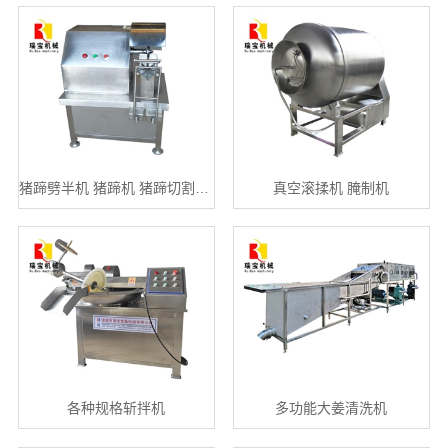
猪蹄劈半机 猪蹄机 猪蹄切割机…
真空滚揉机 腌制机
各种规格斩拌机
多功能大姜清洗机