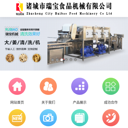
网站首页
关于我们
产品展示
成功合作