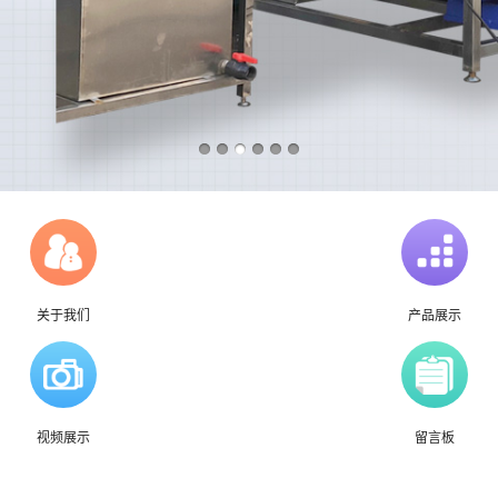
关于我们
产品展示
视频展示
留言板