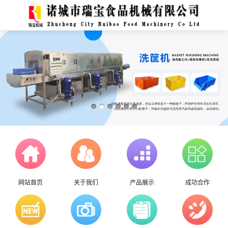
网站首页
关于我们
产品展示
成功合作